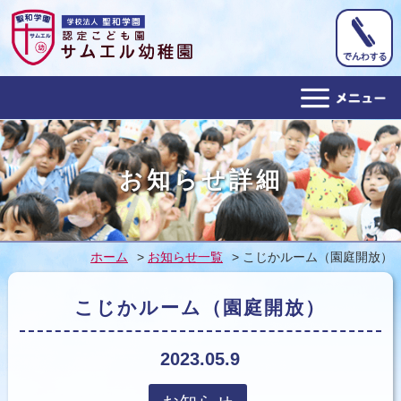
ホーム
お知らせ詳細
幼稚園概要
教育目標
ホーム
>
お知らせ一覧
> こじかルーム（園庭開放）
１日の予定
こじかルーム（園庭開放）
年間行事
アクセス
2023.05.9
子育て支援