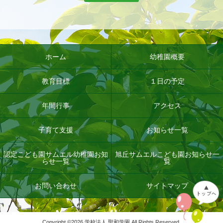
ホーム
幼稚園概要
教育目標
１日の予定
年間行事
アクセス
子育て支援
お知らせ一覧
認定こども園サムエル幼稚園お知
旭丘サムエルこども園お知らせ一
らせ一覧
覧
お問い合わせ
サイトマップ
Copyright ©
2026 学校法人 聖和学園 All Rights Reserved.