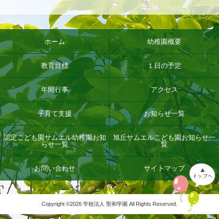
ホーム
幼稚園概要
教育目標
１日の予定
年間行事
アクセス
子育て支援
お知らせ一覧
認定こども園サムエル幼稚園お知
旭丘サムエルこども園お知らせ一
らせ一覧
覧
お問い合わせ
サイトマップ
Copyright ©
2026 学校法人 聖和学園 All Rights Reserved.