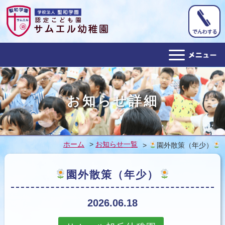
ホーム
お知らせ詳細
幼稚園概要
教育目標
ホーム
>
お知らせ一覧
>
園外散策（年少）
１日の予定
園外散策（年少）
年間行事
アクセス
2026.06.18
子育て支援