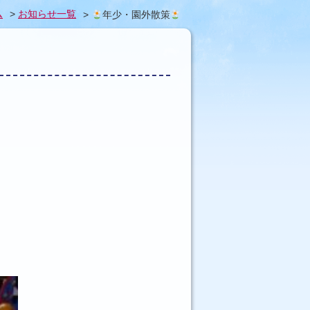
ム
>
お知らせ一覧
>
年少・園外散策