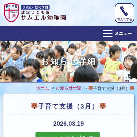
ホーム
お知らせ詳細
幼稚園概要
教育目標
ホーム
>
お知らせ一覧
>
子育て支援（3月）
１日の予定
子育て支援（3月）
年間行事
アクセス
2026.03.19
子育て支援