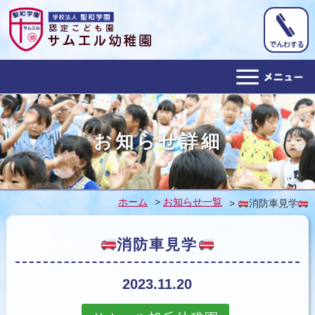
ホーム
お知らせ詳細
幼稚園概要
教育目標
ホーム
>
お知らせ一覧
>
消防車見学
１日の予定
消防車見学
年間行事
アクセス
2023.11.20
子育て支援