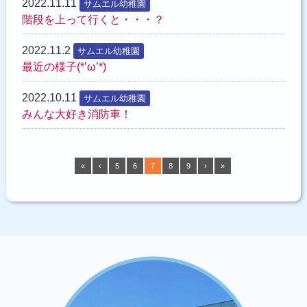
2022.11.11
サムエル幼稚園
階段を上って行くと・・・？
2022.11.2
サムエル幼稚園
最近の様子(*’ω’*)
2022.10.11
サムエル幼稚園
みんな大好き消防車！
«
‹
5
6
7
8
9
›
»