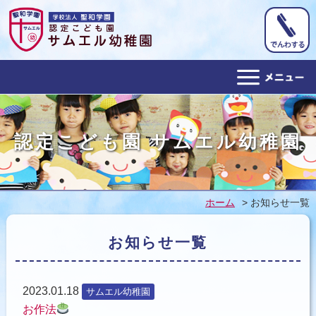
ホーム
認定こども園 サムエル幼稚園
幼稚園概要
教育目標
ホーム
>
お知らせ一覧
１日の予定
お知らせ一覧
年間行事
アクセス
2023.01.18
サムエル幼稚園
子育て支援
お作法